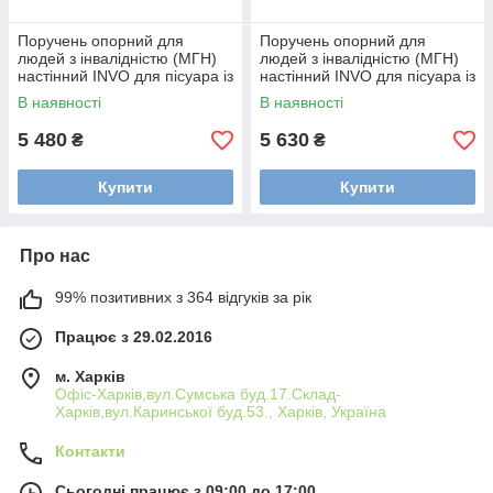
Поручень опорний для
Поручень опорний для
людей з інвалідністю (МГН)
людей з інвалідністю (МГН)
настінний INVO для пісуара із
настінний INVO для пісуара із
нержавіючої сталі
нержавіючої сталі
В наявності
В наявності
5 480
5 630
₴
₴
Купити
Купити
Про нас
99% позитивних з 364 відгуків за рік
Працює з 29.02.2016
м. Харків
Офіс-Харків,вул.Сумська буд.17.Склад-
Харків,вул.Каринської буд.53., Харків, Україна
Контакти
Сьогодні працює з 09:00 до 17:00