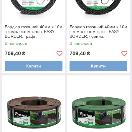
Бордюр газонний 40мм х 10м
Бордюр газонний 40мм х 10м
з комплектом кілків, EASY
з комплектом кілків, EASY
BORDER, графіт,
BORDER, чорний,
OBEGY4010SET
OBEB4010SET
В наявності
В наявності
709,40
709,40
₴
₴
Купити
Купити