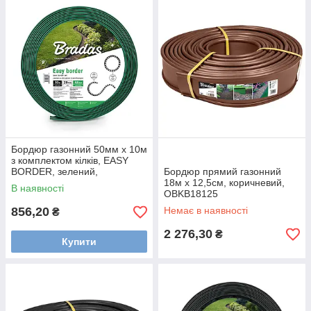
Бордюр газонний 50мм х 10м
з комплектом кілків, EASY
BORDER, зелений,
Бордюр прямий газонний
OBEGR5010SET
18м х 12,5см, коричневий,
В наявності
OBKB18125
856,20
Немає в наявності
₴
2 276,30
₴
Купити