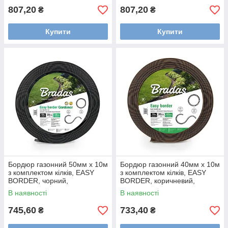
807,20
807,20
₴
₴
Купити
Купити
Бордюр газонний 50мм х 10м
Бордюр газонний 40мм х 10м
з комплектом кілків, EASY
з комплектом кілків, EASY
BORDER, чорний,
BORDER, коричневий,
OBEB5010SET
OBEBR4010SET
В наявності
В наявності
745,60
733,40
₴
₴