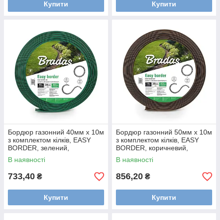
Купити
Купити
Бордюр газонний 40мм х 10м
Бордюр газонний 50мм х 10м
з комплектом кілків, EASY
з комплектом кілків, EASY
BORDER, зелений,
BORDER, коричневий,
OBEGR4010SET
OBEBR5010SET
В наявності
В наявності
733,40
856,20
₴
₴
Купити
Купити