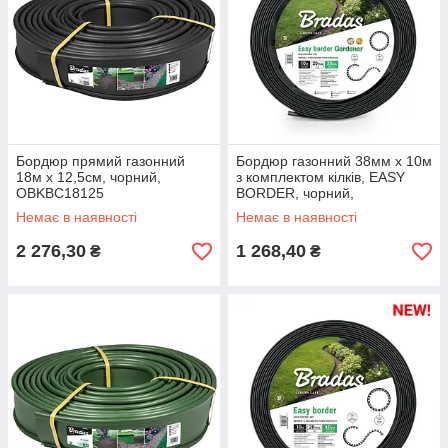
Бордюр прямий газонний
Бордюр газонний 38мм х 10м
18м х 12,5см, чорний,
з комплектом кілків, EASY
OBKBC18125
BORDER, чорний,
OBEB3810SET
Немає в наявності
Немає в наявності
2 276,30
1 268,40
₴
₴