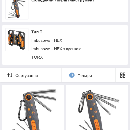
Складаний / мультиінструмент
Тип Т
Imbusowe - HEX
Imbusowe - HEX з кулькою
TORX
Сортування
0
Фільтри