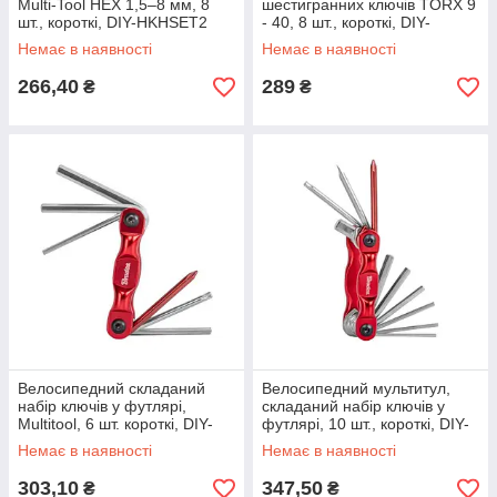
Multi-Tool HEX 1,5–8 мм, 8
шестигранних ключів TORX 9
шт., короткі, DIY-HKHSET2
- 40, 8 шт., короткі, DIY-
HKTSET2
Немає в наявності
Немає в наявності
266,40
289
₴
₴
Велосипедний складаний
Велосипедний мультитул,
набір ключів у футлярі,
складаний набір ключів у
Multitool, 6 шт. короткі, DIY-
футлярі, 10 шт., короткі, DIY-
BA1010
BA1011
Немає в наявності
Немає в наявності
303,10
347,50
₴
₴