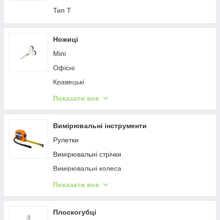
Тип Т
Ножиці
Mini
Офісні
Кравецькі
Перукарські
Показати все
Кухонні, туристичні
Вимірювальні інструменти
Рулетки
Вимірювальні стрічки
Вимірювальні колеса
Лінійки будівельні
Показати все
Лазерні далекоміри
Рівні будівельні
Плоскогубці