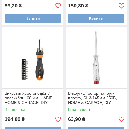
89,20
150,80
₴
₴
Купити
Купити
Викрутки хрестоподібні/
Викрутка-тестер напруги
пласкі/біти, 60 мм, НАБІР,
плоска, SL 3/145мм 250В,
HOME & GARAGE, DIY-
HOME & GARAGE, DIY-
BIT10SET1
SL123145-V
В наявності
В наявності
194,80
63,90
₴
₴