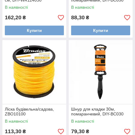
см, DIY-WR114030
помаранчевий, DIY-BC050
В наявності
В наявності
162,20
88,30
₴
₴
Купити
Купити
Ліска будівельна/садова,
Шнур для кладки 30м,
ZBO10100
помаранчевий, DIY-BC030
В наявності
В наявності
113,30
79,30
₴
₴