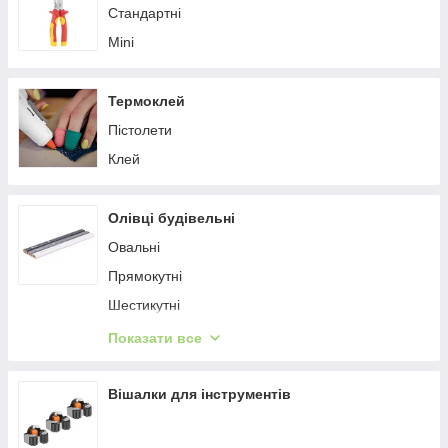
Стандартні
Mini
Термоклей
Пістолети
Клей
Олівці будівельні
Овальні
Прямокутні
Шестикутні
Восьмикутні
Показати все
Аксесуари
Автоматичні
Вішалки для інструментів
Трикутні