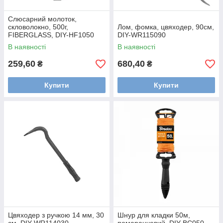
Слюсарний молоток,
скловолокно, 500г,
Лом, фомка, цвяходер, 90см,
FIBERGLASS, DIY-HF1050
DIY-WR115090
В наявності
В наявності
259,60
680,40
₴
₴
Купити
Купити
Цвяходер з ручкою 14 мм, 30
Шнур для кладки 50м,