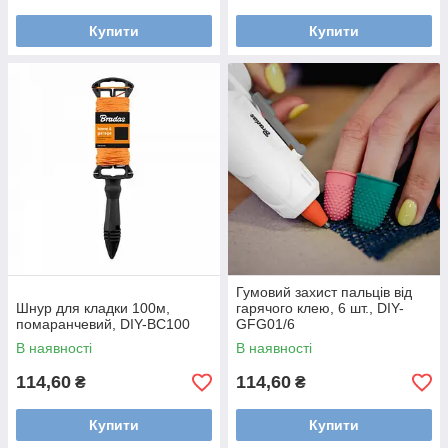
Купити
Купити
Гумовий захист пальців від
Шнур для кладки 100м,
гарячого клею, 6 шт., DIY-
помаранчевий, DIY-BC100
GFG01/6
В наявності
В наявності
114,60
114,60
₴
₴
Купити
Купити