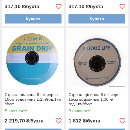
317,10
317,10
₴/бухта
₴/бухта
Купити
Купити
Стрічка щілинна 6 mil через
Стрічка щілинна 8 mil через
10см водовилив 1,1 л/год,1км
15см водовилив 1,38 л/
/бухт
год,1км/бухт
В наявності
В наявності
2 219,70
1 812
₴/бухта
₴/бухта