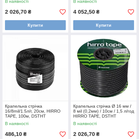
В наявності
В наявності
2 026,70
4 052,50
₴
₴
Купити
Купити
Крапельна стрічка
Крапельна стрічка Ø 16 мм /
16/8mil/1.5л/г, 20см, HIRRO
8 мil (0,2мм) / 10см / 1,5 л/год
TAPE, 100м, DSTHT
HIRRO TAPE, DSTHT
16081520-0100
16081510-0500
В наявності
В наявності
486,10
2 026,70
₴
₴