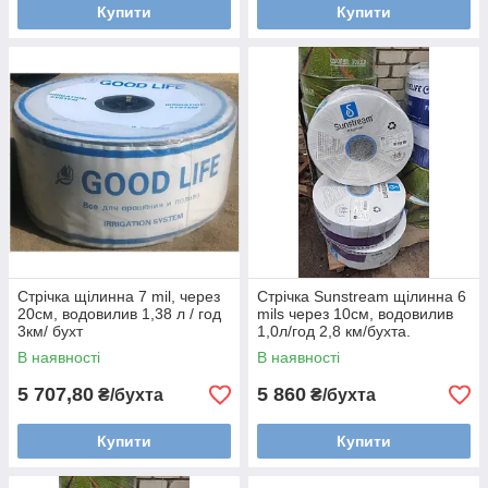
Купити
Купити
Стрічка щілинна 7 mil, через
Стрічка Sunstream щілинна 6
20см, водовилив 1,38 л / год
mils через 10см, водовилив
3км/ бухт
1,0л/год 2,8 км/бухта.
В наявності
В наявності
5 707,80
5 860
₴/бухта
₴/бухта
Купити
Купити