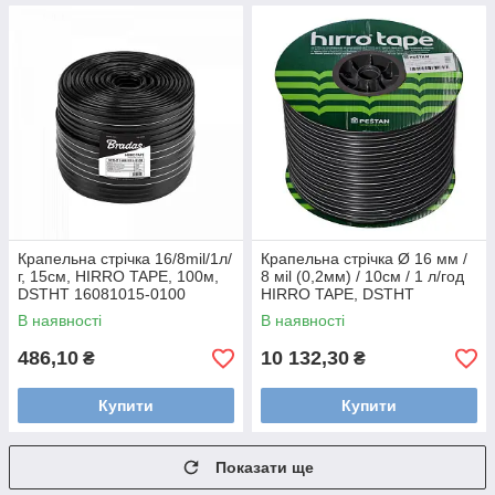
Крапельна стрічка 16/8mil/1л/
Крапельна стрічка Ø 16 мм /
г, 15см, HIRRO TAPE, 100м,
8 мil (0,2мм) / 10см / 1 л/год
DSTHT 16081015-0100
HIRRO TAPE, DSTHT
16081010-2500
В наявності
В наявності
486,10
10 132,30
₴
₴
Купити
Купити
Показати ще