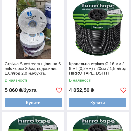
Стрічка Sunstream щілинна 6
Крапельна стрічка Ø 16 мм /
mils через 20см, водовилив
8 мil (0,2мм) / 20см / 1,5 л/год
1,8л/год 2,8 км/бухта.
HIRRO TAPE, DSTHT
16081520-1000
В наявності
В наявності
5 860
4 052,50
₴/бухта
₴
Купити
Купити