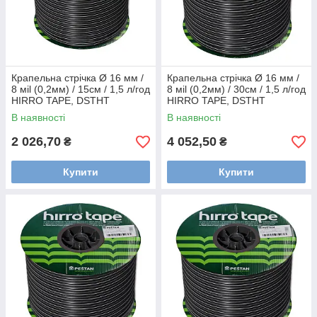
Крапельна стрічка Ø 16 мм /
Крапельна стрічка Ø 16 мм /
8 мil (0,2мм) / 15см / 1,5 л/год
8 мil (0,2мм) / 30см / 1,5 л/год
HIRRO TAPE, DSTHT
HIRRO TAPE, DSTHT
16081515-0500
16081530-1000
В наявності
В наявності
2 026,70
4 052,50
₴
₴
Купити
Купити