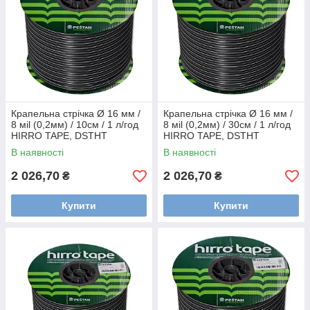
Крапельна стрічка Ø 16 мм /
Крапельна стрічка Ø 16 мм /
8 мil (0,2мм) / 10см / 1 л/год
8 мil (0,2мм) / 30см / 1 л/год
HIRRO TAPE, DSTHT
HIRRO TAPE, DSTHT
16081010-0500
16081030-0500
В наявності
В наявності
2 026,70
2 026,70
₴
₴
Купити
Купити