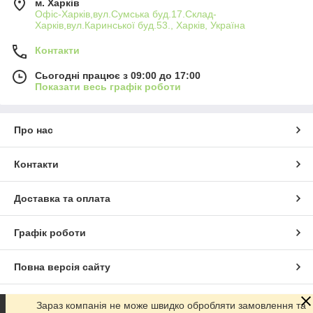
м. Харків
Офіс-Харків,вул.Сумська буд.17.Склад-
Харків,вул.Каринської буд.53., Харків, Україна
Контакти
Сьогодні працює з 09:00 до 17:00
Показати весь графік роботи
Про нас
Контакти
Доставка та оплата
Графік роботи
Повна версія сайту
Сайт створено на маркетплейсі
Prom.ua
Зараз компанія не може швидко обробляти замовлення та