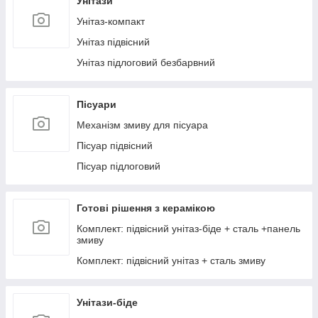
Унітази
Накладка-біде для сидіння унітаза
Унітаз-компакт
Унітаз підвісний
Унітаз підлоговий безбарвний
Пісуари
Механізм змиву для пісуара
Пісуар підвісний
Пісуар підлоговий
Готові рішення з керамікою
Комплект: підвісний унітаз-біде + сталь +панель
змиву
Комплект: підвісний унітаз + сталь змиву
Унітази-біде