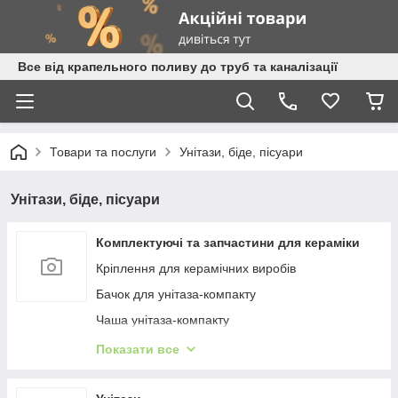
Все від крапельного поливу до труб та каналізації
Товари та послуги
Унітази, біде, пісуари
Унітази, біде, пісуари
Комплектуючі та запчастини для кераміки
Кріплення для керамічних виробів
Бачок для унітаза-компакту
Чаша унітаза-компакту
Сидіння-кришка для унітаза
Показати все
Бездротовий пульт дистанційного керування для
унітаза-біде