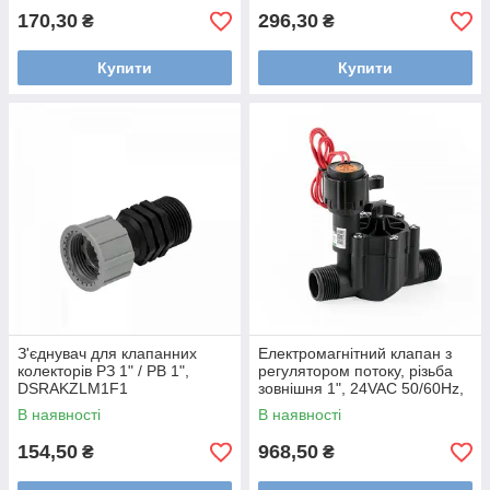
170,30
296,30
₴
₴
Купити
Купити
З'єднувач для клапанних
Електромагнітний клапан з
колекторів РЗ 1" / РВ 1",
регулятором потоку, різьба
DSRAKZLM1F1
зовнішня 1", 24VAC 50/60Hz,
DSA-4001
В наявності
В наявності
154,50
968,50
₴
₴