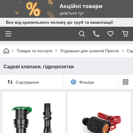
Все від крапельного поливу до труб та каналізації
Товари та послуги
З'єднання для шлангів Престо
Сад
Садові клапани, гідророзетки
Сортування
0
Фільтри