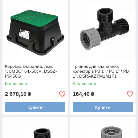
Коробка клапанна, люк,
Трійник для клапанних
"JUMBO" 64x50см, DSSZ-
колекторів РЗ 1" / РЗ 1" / РВ
P6450G
1", DSRAKZTM1M1F1
В наявності
В наявності
2 678,10
164,40
₴
₴
Купити
Купити