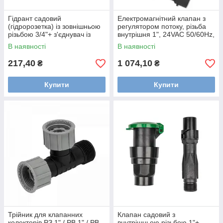
Гідрант садовий
Електромагнітний клапан з
(гідророзетка) із зовнішньою
регулятором потоку, різьба
різьбою 3/4"+ з'єднувач із
внутрішня 1", 24VAC 50/60Hz,
зовнішньою різьбою 3/4",
DSA-4000
В наявності
В наявності
DSA-4834GZ/34GZ
217,40
1 074,10
₴
₴
Купити
Купити
Трійник для клапанних
Клапан садовий з
колекторів РЗ 1" / РВ 1" / РВ
внутрішньою різьбою 1"+