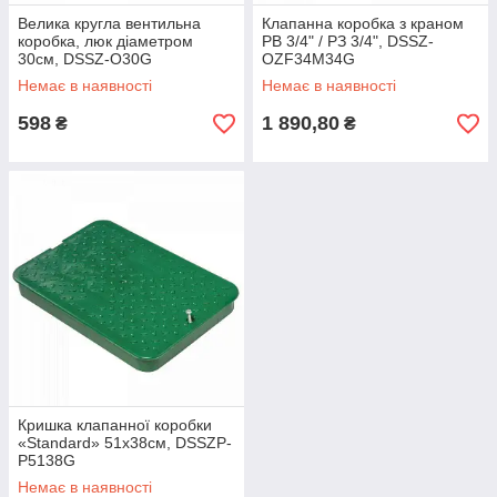
Велика кругла вентильна
Клапанна коробка з краном
коробка, люк діаметром
РВ 3/4" / РЗ 3/4", DSSZ-
30см, DSSZ-O30G
OZF34M34G
Немає в наявності
Немає в наявності
598
1 890,80
₴
₴
Кришка клапанної коробки
«Standard» 51х38см, DSSZP-
P5138G
Немає в наявності