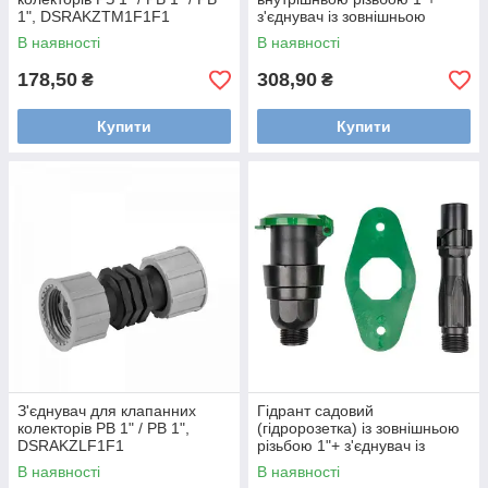
1", DSRAKZTM1F1F1
з'єднувач із зовнішньою
різьбою 1", DSA-
В наявності
В наявності
4810GW/10GZ
178,50
308,90
₴
₴
Купити
Купити
З'єднувач для клапанних
Гідрант садовий
колекторів РВ 1" / РВ 1",
(гідророзетка) із зовнішньою
DSRAKZLF1F1
різьбою 1"+ з'єднувач із
зовнішньою різьбою 1", DSA-
В наявності
В наявності
4810GZ/10GZ