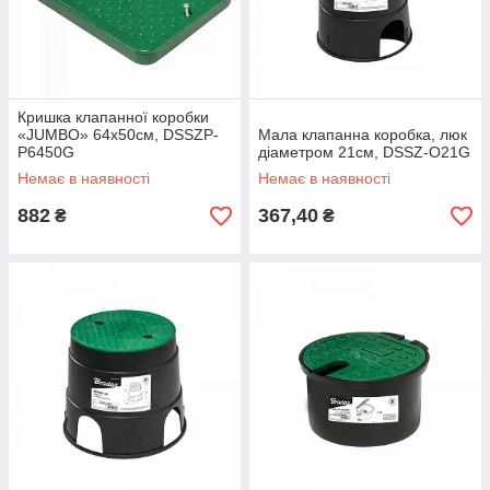
Кришка клапанної коробки
«JUMBO» 64х50см, DSSZP-
Мала клапанна коробка, люк
P6450G
діаметром 21см, DSSZ-O21G
Немає в наявності
Немає в наявності
882
367,40
₴
₴