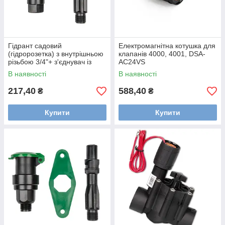
Гідрант садовий
Електромагнітна котушка для
(гідророзетка) з внутрішньою
клапанів 4000, 4001, DSA-
різьбою 3/4"+ з'єднувач із
AC24VS
зовнішньою різьбою 3/4",
В наявності
В наявності
DSA-4834GW/34GZ
217,40
588,40
₴
₴
Купити
Купити