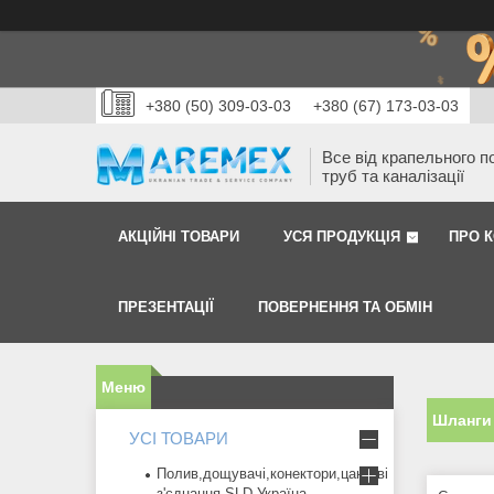
+380 (50) 309-03-03
+380 (67) 173-03-03
Все від крапельного п
труб та каналізації
АКЦІЙНІ ТОВАРИ
УСЯ ПРОДУКЦІЯ
ПРО 
ПРЕЗЕНТАЦІЇ
ПОВЕРНЕННЯ ТА ОБМІН
Шланги
УСІ ТОВАРИ
Полив,дощувачі,конектори,цангові
з'єднання SLD Україна