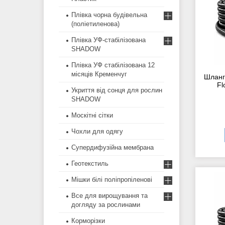
Плівка чорна будівельна
(поліетиленова)
Плівка УФ-стабілізована
SHADOW
Плівка УФ стабілізована 12
місяців Кременчуг
Шланг
Fl
Укриття від сонця для рослин
SHADOW
Москітні сітки
Чохли для одягу
Супердифузійна мембрана
Геотекстиль
Мішки білі поліпропіленові
Все для вирощування та
догляду за рослинами
Корморізки