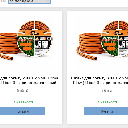
для поливу 20м 1/2 VMF Prima
Шланг для поливу 30м 1/2 VM
(21bar, 3 шари) помаранчевий
Flow (21bar, 3 шари) помар
555 ₴
795 ₴
В наявності
В наявності
Купити
Купити