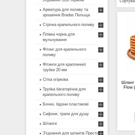
Арматура для поливу та
зрошення Bradas Польща
Стрічка крапельного поливу
Плівка чорна для
мульчування
Фітинг для крапельного
поливу
Фітинги для краплинної
трубки 20 мм
Сітка огіркова
Шланг 
Flow 
Трубка багаторічна для
крапельного поливу
Бочки, бідони пластикові
Сифони, трапи для душу
Шланги
З'єднання для шлангів Престо