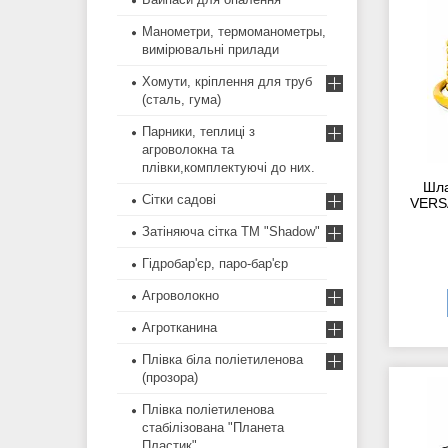
Манометри, термоманометры,
вимірювальні прилади
Хомути, кріплення для труб
(сталь, гума)
Парники, теплиці з
агроволокна та
плівки,комплектуючі до них.
Шла
Сітки садові
VERSA
Затіняюча сітка ТМ "Shadow"
Гідробар'єр, паро-бар'єр
Агроволокно
Агротканина
Плівка біла поліетиленова
(прозора)
Плівка поліетиленова
стабілізована "Планета
Пластик"