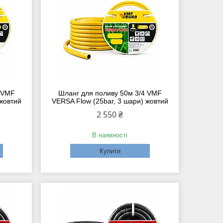
4 VMF
Шланг для поливу 50м 3/4 VMF
 жовтий
VERSA Flow (25bar, 3 шари) жовтий
2 550 ₴
В наявності
Купити