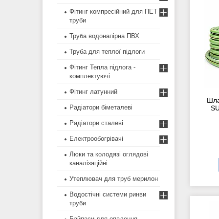
Фітинг компресійний для ПЕТ
труби
Труба водонапірна ПВХ
Труба для теплої підлоги
Фітинг Тепла підлога -
комплектуючі
Фітинг латунний
Шла
Радіатори біметалеві
SU
Радіатори сталеві
Електрообогрівачі
Люки та колодязі оглядові
каналізаційні
Утеплювач для труб мерилон
Водостічні системи ринви
труби
Байпаси для опалення