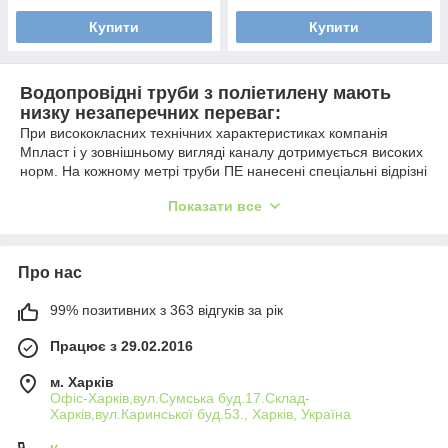
Купити
Купити
Водопровідні труби з поліетилену мають
низку незаперечних переваг:
При висококласних технічних характеристиках компанія
Мпласт і у зовнішньому вигляді каналу дотримується високих
норм. На кожному метрі труби ПЕ нанесені спеціальні відрізні
відмітки. Поліетиленові водопровідні труби мають також цілу
Показати все
низку інших пріоритетних якостей:
- Стійкість до іржавіння;
- менш витратна експлуатація;
Про нас
- довгостроковий термін служби (понад 50 років);
- прокладання трубопроводу проводиться за оптимальною
99% позитивних з 363 відгуків за рік
ціною та швидкістю;
- при гідромеханічному поштовху, руйнівних ушкоджень
Працює з 29.02.2016
відсутні;
- Екологічність.
м. Харків
Поліетиленові труби позиціонуються як лідери у своєму
Офіс-Харків,вул.Сумська буд.17.Склад-
секторі на світовому ринку. Завдяки високим технічним
Харків,вул.Каринської буд.53., Харків, Україна
якостям їх використовують практично в кожній країні земної
кулі.