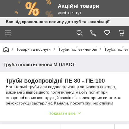
Все від крапельного поливу до труб та каналізації
Товари та послуги
Труби поліетиленові
Труба поліе
Труба поліетиленова М-ПЛАСТ
Труби водопровідні ПЕ 80 - ПЕ 100
Нагнітальні труби для водопостачання харчового сектора,
виконані з відповідного поліетилену, мають попит при
створенні нових конструкцій зовнішніх колекторних систем та
реконструкції застарілих. Канали, покриті хімічно стійким
поліетиленом, призначені для прогону рідин або газів. Під
Показати все
час виробництва труб ПЕ компанія "Мпласт" застосовує
сировинні матеріали тільки п1-го сорту:
- поліетилен марки ПЕ 100 та ПЕ 80;