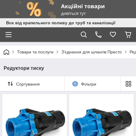
Все від крапельного поливу до труб та каналізації
Товари та послуги
З'єднання для шлангів Престо
Ред
Редуктори тиску
Сортування
0
Фільтри