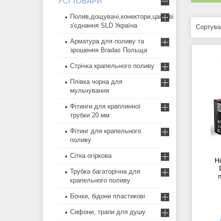
УСІ ТОВАРИ
Полив,дощувачі,конектори,цангові
з'єднання SLD Україна
Арматура для поливу та
зрошення Bradas Польща
Стрічка крапельного поливу
Плівка чорна для
мульчування
Фітинги для краплинної
трубки 20 мм
Фітинг для крапельного
поливу
Сітка огіркова
Ні
Трубка багаторічна для
крапельного поливу
Бочки, бідони пластикові
Сифони, трапи для душу