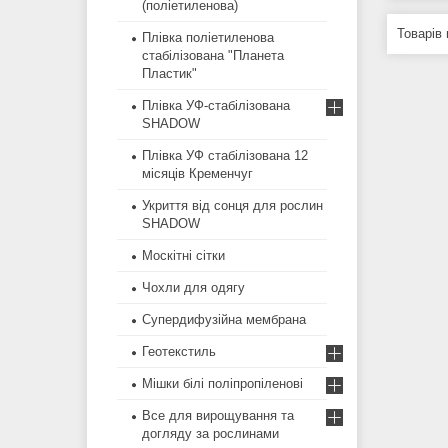
(поліетиленова)
Плівка поліетиленова
стабілізована "Планета
Пластик"
Плівка УФ-стабілізована
SHADOW
Плівка УФ стабілізована 12
місяців Кременчуг
Укриття від сонця для рослин
SHADOW
Москітні сітки
Чохли для одягу
Супердифузійна мембрана
Геотекстиль
Мішки білі поліпропіленові
Все для вирощування та
догляду за рослинами