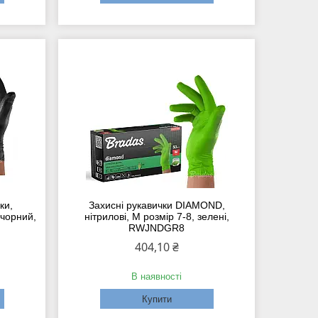
ки,
Захисні рукавички DIAMOND,
 чорний,
нітрилові, M розмір 7-8, зелені,
RWJNDGR8
404,10 ₴
В наявності
Купити