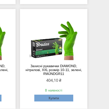
ND,
Захисні рукавички DIAMOND,
елені,
нітрилові, XXL розмір 10-11, зелені,
RWJNDGR11
404,10 ₴
В наявності
Купити