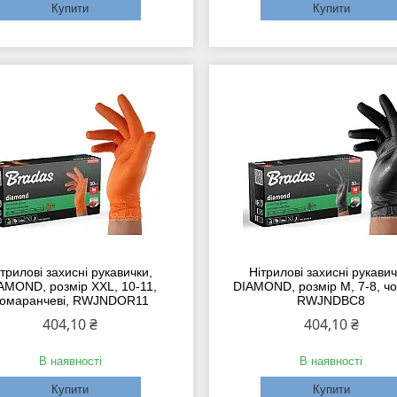
Купити
Купити
трилові захисні рукавички,
Нітрилові захисні рукавич
AMOND, розмір XXL, 10-11,
DIAMOND, розмір M, 7-8, ч
омаранчеві, RWJNDOR11
RWJNDBC8
404,10 ₴
404,10 ₴
В наявності
В наявності
Купити
Купити