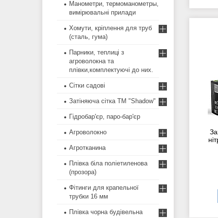
Манометри, термоманометры,
вимірювальні прилади
Хомути, кріплення для труб
(сталь, гума)
Парники, теплиці з
агроволокна та
плівки,комплектуючі до них.
Сітки садові
Затіняюча сітка ТМ "Shadow"
Гідробар'єр, паро-бар'єр
За
Агроволокно
ніт
Агротканина
Плівка біла поліетиленова
(прозора)
Фітинги для крапельної
трубки 16 мм
Плівка чорна будівельна