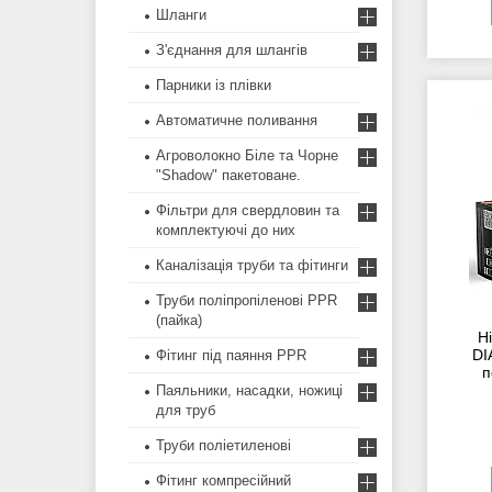
Шланги
З'єднання для шлангів
Парники із плівки
Автоматичне поливання
Агроволокно Біле та Чорне
"Shadow" пакетоване.
Фільтри для свердловин та
комплектуючі до них
Каналізація труби та фітинги
Труби поліпропіленові PPR
(пайка)
Ні
DI
Фітинг під паяння PPR
п
Паяльники, насадки, ножиці
для труб
Труби поліетиленові
Фітинг компресійний