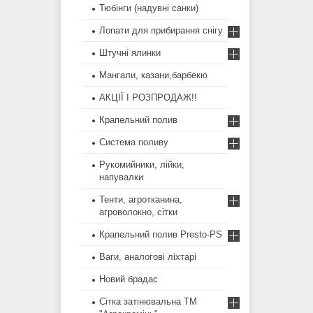
Тюбінги (надувні санки)
Лопати для прибирання снігу
Штучні ялинки
Мангали, казани,барбекю
АКЦІЇ І РОЗПРОДАЖ!!
Крапельний полив
Система поливу
Рукомийники, лійки,
напувалки
Тенти, агротканина,
агроволокно, сітки
Крапельний полив Presto-PS
Ваги, аналогові ліхтарі
Новий брадас
Сітка затінювальна ТМ