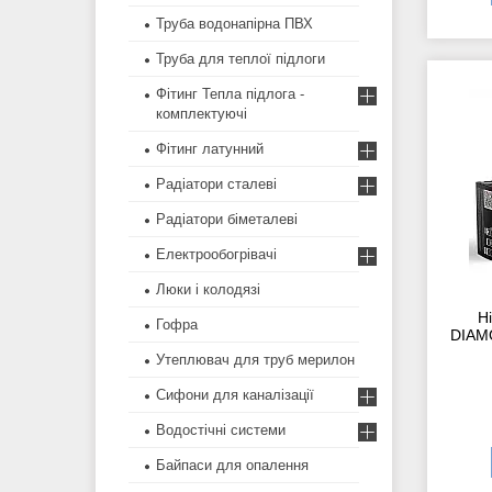
Труба водонапірна ПВХ
Труба для теплої підлоги
Фітинг Тепла підлога -
комплектуючі
Фітинг латунний
Радіатори сталеві
Радіатори біметалеві
Електрообогрівачі
Люки і колодязі
Ні
Гофра
DIAMO
Утеплювач для труб мерилон
Сифони для каналізації
Водостічні системи
Байпаси для опалення