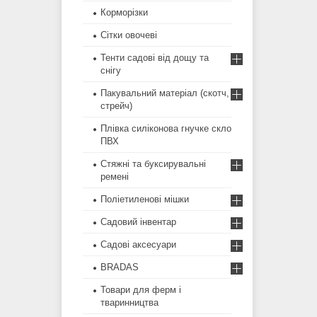
Корморізки
Сітки овочеві
Тенти садові від дощу та
снігу
Пакувальний матеріал (скотч,
стрейч)
Плівка силіконова гнучке скло
ПВХ
Стяжні та буксирувальні
ремені
Поліетиленові мішки
Садовий інвентар
Садові аксесуари
BRADAS
Товари для ферм і
тваринництва