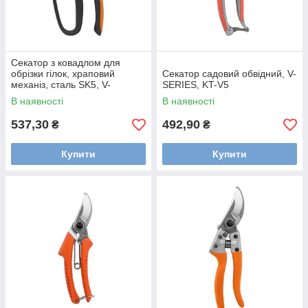
Секатор з ковадлом для
обрізки гілок, храповий
Секатор садовий обвідний, V-
механіз, сталь SK5, V-
SERIES, KT-V5
SERIES, KT-V1025
В наявності
В наявності
537,30
492,90
₴
₴
Купити
Купити