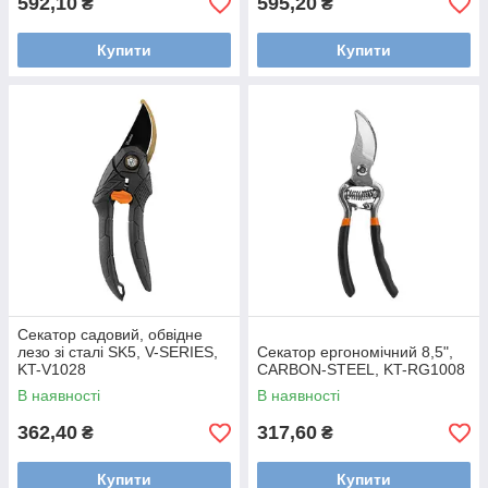
592,10
595,20
₴
₴
Купити
Купити
Секатор садовий, обвідне
лезо зі сталі SK5, V-SERIES,
Секатор ергономічний 8,5",
KT-V1028
CARBON-STEEL, KT-RG1008
В наявності
В наявності
362,40
317,60
₴
₴
Купити
Купити