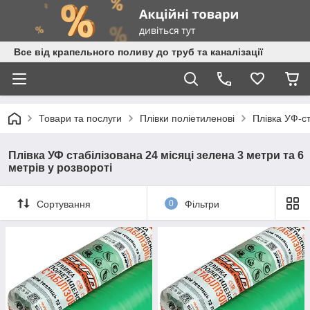
Все від крапельного поливу до труб та каналізації
Товари та послуги
Плівки поліетиленові
Плівка УФ-с
Плівка УФ стабілізована 24 місяці зелена 3 метри та 6
метрів у розвороті
Сортування
0
Фільтри