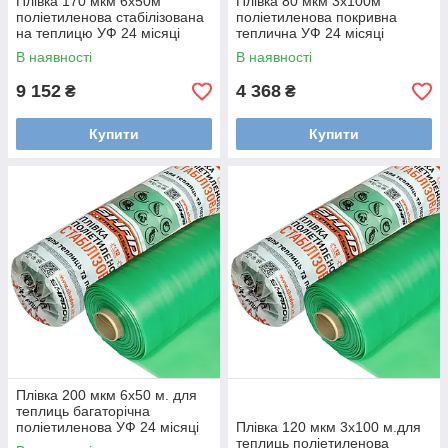
Плівка 170 мкм 6х50м
Плівка 80 мкм 3х100м
поліетиленова стабілізована
поліетиленова покривна
на теплицю УФ 24 місяці
теплична УФ 24 місяці
В наявності
В наявності
9 152
4 368
₴
₴
Купити
Купити
Плівка 200 мкм 6х50 м. для
теплиць багаторічна
поліетиленова УФ 24 місяці
Плівка 120 мкм 3х100 м.для
теплиць поліетиленова