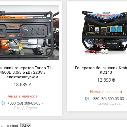
иновий генератор Tarlan TL-
Генератор бензиновий Kraft
4500E 3.0/3.5 кВт 220V з
KD143
електрозапуском
12 859 ₴
18 689 ₴
Немає в наявності
Немає в наявності
+380 (50) 309-03-03
+380 (50) 309-03-03
Склад Одеса
Склад Одеса