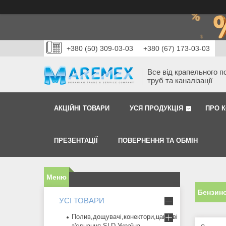
+380 (50) 309-03-03
+380 (67) 173-03-03
Все від крапельного п
труб та каналізації
АКЦІЙНІ ТОВАРИ
УСЯ ПРОДУКЦІЯ
ПРО 
ПРЕЗЕНТАЦІЇ
ПОВЕРНЕННЯ ТА ОБМІН
Бензино
УСІ ТОВАРИ
Полив,дощувачі,конектори,цангові
з'єднання SLD Україна