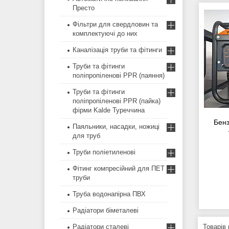
Престо
Фільтри для свердловин та
комплектуючі до них
Каналізація труби та фітинги
Труби та фітинги
поліпропіленові PPR (паяння)
Труби та фітинги
поліпропіленові PPR (пайка)
фірми Kalde Туреччина
Бенз
Паяльники, насадки, ножиці
для труб
Труби поліетиленові
Фітинг компресійний для ПЕТ
труби
Труба водонапірна ПВХ
Радіатори біметалеві
Радіатори сталеві