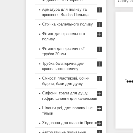
Арматура для поливу та
зрошення Bradas Польща
Стрічка крапельного поливу
Фітинг для крапельного
поливу
Фітинги для краплинної
трубки 20 мм
Трубка багаторічна для
крапельного поливу
Ємності пластикові, бочки
Гене
бідони, баки для душу
Сифони, трапи для душу,
гофри, шланги для каналізації
Шланги усі, для поливу і не
тільки
З'єднання для шлангів Престо
Автоматичне поливання