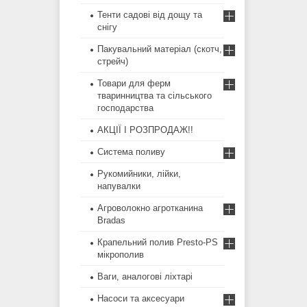
Тенти садові від дощу та
снігу
Пакувальний матеріал (скотч,
стрейч)
Товари для ферм
тваринництва та сільського
господарства
АКЦІЇ І РОЗПРОДАЖ!!
Система поливу
Рукомийники, лійки,
напувалки
Агроволокно агротканина
Bradas
Крапельний полив Presto-PS
мікрополив
Ваги, аналогові ліхтарі
Насоси та аксесуари