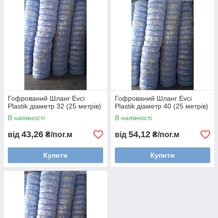
каналізації.
Ми ретельно допоможемо Вам вибрати
правильний товар і обов'язково
допоможемо з перевізником.
Гофрований Шланг Evci
Гофрований Шланг Evci
Plastik діаметр 32 (25 метрів)
Plastik діаметр 40 (25 метрів)
В наявності
В наявності
43,26
54,12
від
₴/пог.м
від
₴/пог.м
Купити
Купити