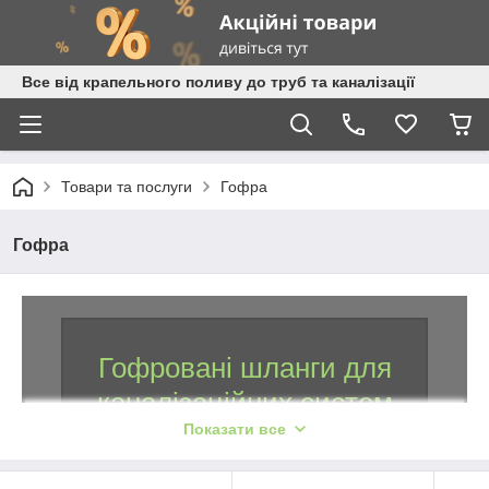
Все від крапельного поливу до труб та каналізації
Товари та послуги
Гофра
Гофра
Гофровані шланги для
каналізаційних систем
Показати все
та водопостачання
Універсальна гофра виробництва