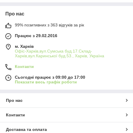
для водоснабжения или сантехнических нужд.
Поскольку мы работаем с несколькими поставщиками
Про нас
по данной продукции одновременно, и уже долгое
время. То можем вас профессионально
99% позитивних з 363 відгуків за рік
проконсультировать по правильному выбору
гофрированной трубки. Так как каждый производитель
Працює з 29.02.2016
имеет свои плюсы и принципиальную ценовую
политику.
м. Харків
Офіс-Харків,вул.Сумська буд.17.Склад-
Мы всегда
готовы предложить вам
достойное
Харків,вул.Каринської буд.53., Харків, Україна
качество
продукции для ваших целей.
Контакти
Сьогодні працює з 09:00 до 17:00
Показати весь графік роботи
Про нас
Контакти
Доставка та оплата