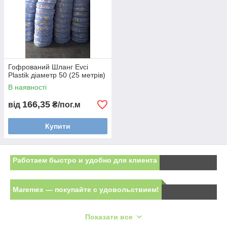
Гофрований Шланг Evci
Plastik діаметр 50 (25 метрів)
В наявності
166,35
від
₴/пог.м
Купити
Работаем быстро и удобно для клиента
Maremex — покупайте с удовольствием!
Наш магазин может вам предложить
заказать у нас
Показати все
гофрированные шланги
(в простонародье - гофра),