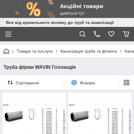
Все від крапельного поливу до труб та каналізації
Товари та послуги
Каналізація труби та фітинги
Кана
Труба фірми WAVIN Голландія
Сортування
0
Фільтри