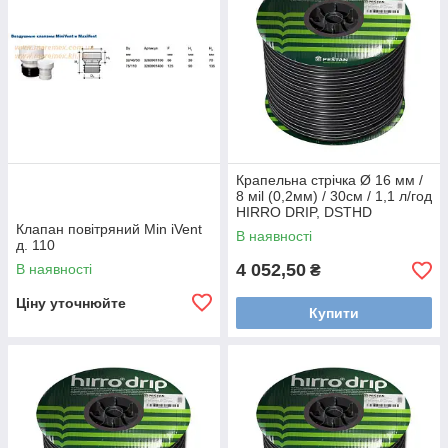
Крапельна стрічка Ø 16 мм /
8 мil (0,2мм) / 30см / 1,1 л/год
HIRRO DRIP, DSTHD
16081130-1000
Клапан повітряний Min iVent
В наявності
д. 110
4 052,50
В наявності
₴
Ціну уточнюйте
Купити