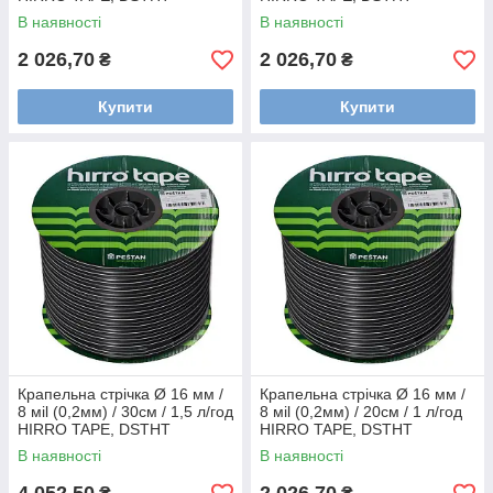
16081030-0500
16081515-0500
В наявності
В наявності
2 026,70
2 026,70
₴
₴
Купити
Купити
Крапельна стрічка Ø 16 мм /
Крапельна стрічка Ø 16 мм /
8 мil (0,2мм) / 30см / 1,5 л/год
8 мil (0,2мм) / 20см / 1 л/год
HIRRO TAPE, DSTHT
HIRRO TAPE, DSTHT
16081530-1000
16081020-0500
В наявності
В наявності