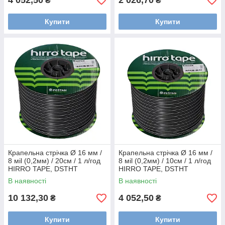
4 052,50
2 026,70
₴
₴
Купити
Купити
Крапельна стрічка Ø 16 мм /
Крапельна стрічка Ø 16 мм /
8 мil (0,2мм) / 20см / 1 л/год
8 мil (0,2мм) / 10см / 1 л/год
HIRRO TAPE, DSTHT
HIRRO TAPE, DSTHT
16081020-2500
16081010-1000
В наявності
В наявності
10 132,30
4 052,50
₴
₴
Купити
Купити