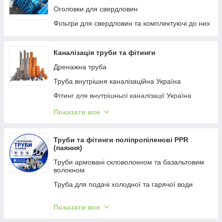
Оголовки для свердловин
Фільтри для свердловин та комплектуючі до них
Каналізація труби та фітинги
Дренажна труба
Труба внутрішня каналізаційна Україна
Фітинг для внутрішньої каналізації Україна
Труба для зовнішньої каналізації Україна
Показати все
Шиберні засувки та запірні клапани
Каналізація вир-ва фірми Металпласт
Труби та фітинги поліпропіленові PPR
(паяння)
Фітинг для зовнішньої каналізації виробництва
України
Труби армовані скловолокном та базальтовим
волокном
Гофра каналізаційна для сифонів
Труба для подачі холодної та гарячої води
Каналізація Wavin Вавін Голландія
Фітинг під паяння PPR
Труба фірми WAVIN Голландія
Показати все
Труби та фітинги PPR пайка Koer