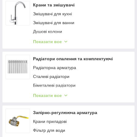
Насосні станції
Крани та змішувачі
Дренажні насоси
Змішувачі для кухні
Кормоподрібнювачі
Змішувачі для ванни
Вібраційні насоси
Душові колони
Гідроакумулятори для систем водопостачання
Монокрани
Показати все
Бензонасоси (паливні насоси)
Змішувачі для умивальника
Розширювальні баки для систем опалення
Змішувачі для гігієнічного душу
Радіатори опалення та комплектуючі
Насоси підвищення тиску
Змішувачі для душу
Радіаторна арматура
Каналізаційні установки
Душові системи вбудованого монтажу
Сталеві радіатори
Смесители для биде
Біметалеві радіатори
Крани для пісуара
Комплектуючі до радіаторів
Показати все
Комплект змішувачів
Алюмінієві радіатори
Запчастини для змішувача
Запірно-регулююча арматура
Крани приладові
Фільтр для води