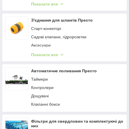
Комплектуючі для сифонів, трапів
Поливальні шланги FITT
Показати все
Сифони спеціальні
Шланги, що розтягуються
Сифони,гофри,шланги для каналізації
Комплекті для поливання
З'єднання для шлангів Престо
Santehplast
Шланги для поливання Bradas
Старт-конекторі
Шланги, що сочаться
Садові клапани, гідророзетки
Поливальні шланги "Cellfast" Польща
Аксесуари
Шланги для поливання
Редуктори тиску
Показати все
Внесення добрив
Автоматичне поливання Престо
Таймери
Контролери
Дощувачі
Клапанні бокси
Фільтри для свердловин та комплектуючі до
них