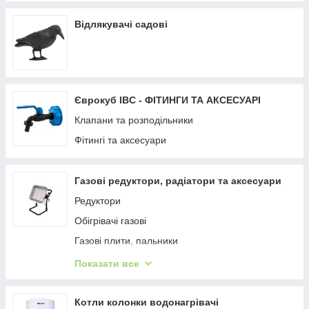
Відлякувачі садові
Єврокуб IBC - ФІТИНГИ ТА АКСЕСУАРІ
Клапани та розподільники
Фітингі та аксесуари
Газові редуктори, радіатори та аксесуари
Редуктори
Обігрівачі газові
Газові плити, пальники
Шланг з конекторами
Показати все
Форсунки
З'єднувачі, арматура
Котли колонки водонагрівачі