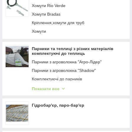
Хомути Rio Verde
Хомути Bradas
Кріплення,хомути для труб
Хомути
Парники та теплиці з різних матеріалів
комплектуючі до теплиць
Парники з агроволокна "Агро-Лідер"
Парники з агроволокна "Shadow"
Комплектуючі до парників
Парник високий "Гігант" Висота 120 см ширина
Показати все
160 см
Парники з агроволокна "Парніки для рослин" 42
Гідробар'єр, паро-бар'єр
г/м2
Парники з агроволокна "Агро-Лідер" 50 г/м2
Полотно прошите для парника
Парники із плівки