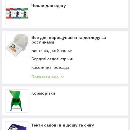
Чохли для одягу
Укриття від сонця для рослин SHADOW
Все для вирощування та догляду за
рослинами
Бинти садові Shadow
Бордові садові стрічки
Касети для розсади
Кріплення для рослин
Показати все
Мішечки для винограду
Корморізки
Тенти садові від дощу та снігу