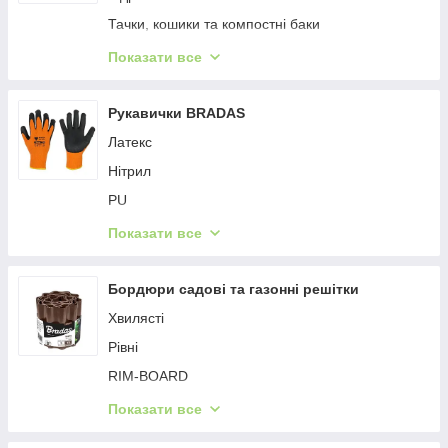
Тачки, кошики та компостні баки
Інше
Показати все
Каністри та бачки
Опори для рослин, тримачі
Рукавички BRADAS
Сівалки
Латекс
Маркери для дитинства
Нітрил
Дріт садовий
PU
Підкладки та захист
Шкіра
Показати все
Сумки для поливання
Латекс MINI
Садові аксесуари
Універсальні
Бордюри садові та газонні решітки
Від порізів
Хвилясті
Одноразові
Рівні
RIM-BOARD
Палісад PALGARDEN
Показати все
BORDER