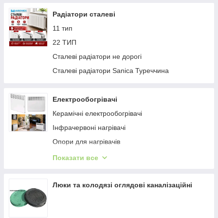
Радіатори сталеві
11 тип
22 ТИП
Сталеві радіатори не дорогі
Сталеві радіатори Sanica Туреччина
Електрообогрівачі
Керамічні електрообогрівачі
Інфрачервоні нагрівачі
Опори для нагрівачів
Електроконвектори "Термія" (настінні)
Показати все
Електричний конвектор Термія Smart Евна
Електроконвектори та обігрівачі
Люки та колодязі оглядові каналізаційні