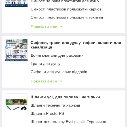
Ємності та баки пластикові для душу
Аксесуари для стрічки "Туман"
Ємності пластикові прямокутні харчові
Фітинги для крапельного поливання
Ємності пластикові прямокутні технічні
Бочки бідони пластикові технічні чорні
Показати все
Бочки, бідони пластикові харчові білі
Врізки для ємності
Сифони, трапи для душу, гофри, шланги для
каналізації
Донні клапани для раковини
Трапи для душу
Сифони для душових піддонів
Сифони для раковини
Показати все
Відводи (гофри)
Донні клапани для ванни
Шланги усі, для поливу і не тільки
Сифони для кухонних мийок
Шланги технічні та харчові
Шланги для пральної машини
Шланги Presto-PS
Сифони для ванної
Шланг для поливу Evci plastik Туреччина