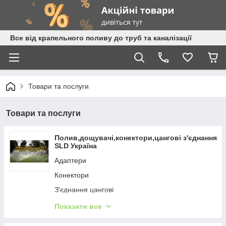
Все від крапельного поливу до труб та каналізації
Товари та послуги
Товари та послуги
Полив,дощувачі,конектори,цангові з'єднання
SLD Україна
Адаптери
Конектори
З'єднання цангові
Розпилювачі ручні
Показати все
З'єднання байонетні