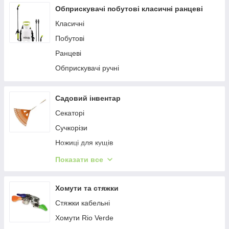
Газонні решітки
Обприскувачі побутові класичні ранцеві
Захисні
Класичні
Аксесуари
Побутові
Ранцеві
Обприскувачі ручні
Садовий інвентар
Секаторі
Сучкорізи
Ножиці для кущів
Ножиці для трави
Показати все
Пилки ручні
Лопатки, грабельки, розпушувачі
Хомути та стяжки
Садові лопати
Стяжки кабельні
Граблі
Хомути Rio Verde