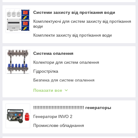
Термоклей
Олівці будівельні
Системи захисту від протікання води
Вішалки для інструментів
Комплектуючі для систем захисту від протікання
води
Драбини
Комплекти захисту від протікання води
Система опалення
Колектори для систем опалення
Гідрострілка
Безпека для систем опалення
Манометри, термометри, термоманометри
Показати все
Термостати
Клапани
!!!!!!!!!!!!!!!!!!!!!!!!!!!!!!!!! генераторы
Генератори INVO 2
Промислове обладнання