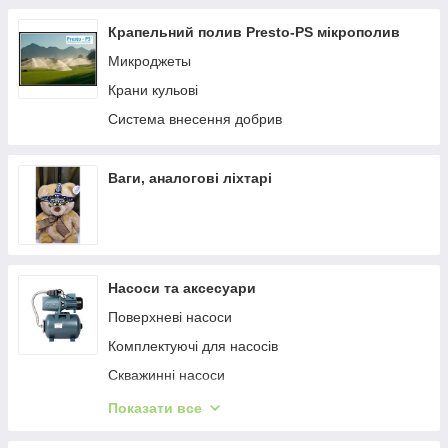
Крапельний полив Presto-PS мікрополив
Микроджеты
Крани кульові
Система внесення добрив
Ваги, аналогові ліхтарі
Насоси та аксесуари
Поверхневі насоси
Комплектуючі для насосів
Скважинні насоси
Фекальні та каналізаційні насоси
Показати все
Циркуляційний насос