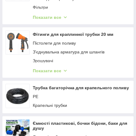
Фільтри
Фітинг,крани,муфти для мікрополива
Показати все
Фітинг для трубки багаторічної
Кілки та подовжувачі
Фітинги для краплинної трубки 20 мм
Шпильки та кронштейни
Пістолети для поливу
Діркопробивачі
З'єднувальна арматура для шлангів
Різне
Зрошувачі
Форсунки
Прокладки
Показати все
Статичні
Туманоутворювачі
Фітинг для стрічки крапельного поливу туман
Зрошувачі PROFI
Трубка багаторічна для крапельного поливу
GOLD SPRAY, OXI SPRAY, SILVER RAIN.
Зрошувачі професійні
PE
Для трубки
Штати-триноги
Крапельні трубки
Крапельниці та емітери
Садові клапани, гідророзетки
Ємності пластикові, бочки бідони, баки для
Крапельниці та емітери
душу
Крани DRIP SYSTEM 1