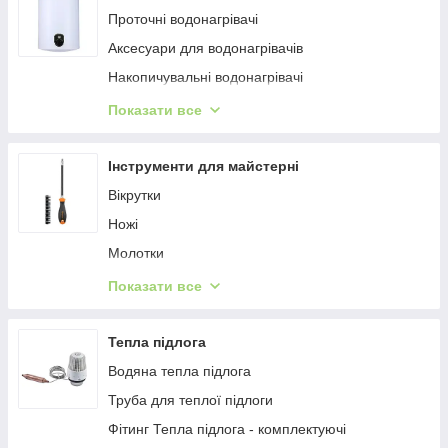
Комплекти для підключення газу
Проточні водонагрівачі
Аксесуари для водонагрівачів
Накопичувальні водонагрівачі
Газові водонагрівачі
Показати все
Водонагрівачі проточні газові електричні
Інструменти для майстерні
Вікрутки
Ножі
Молотки
Ломи і фомки
Показати все
Шнур
Ключі
Тепла підлога
Ножиці
Водяна тепла підлога
Вимірювальні інструменти
Труба для теплої підлоги
Плоскогубці
Фітинг Тепла підлога - комплектуючі