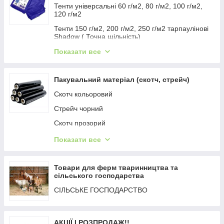
Тенти універсальні 60 г/м2, 80 г/м2, 100 г/м2,
120 г/м2
Тенти 150 г/м2, 200 г/м2, 250 г/м2 тарпаулінові
Shadow ( Точна щільність)
Тенти універсальні Plandeka 160 г/м2 210 г/м2
Показати все
260 г/м2
Тенти "ХАКІ"
Пакувальний матеріал (скотч, стрейч)
Тенты Bradas Польша
Скотч кольоровий
Стрейч чорний
Скотч прозорий
Стрейч харчовий
Показати все
Стрейч прозорий
Товари для ферм тваринництва та
сільського господарства
СІЛЬСЬКЕ ГОСПОДАРСТВО
АКЦІЇ І РОЗПРОДАЖ!!