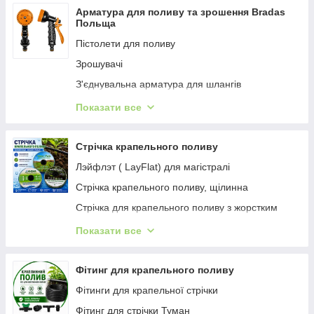
Трубки з'єднувальні
Арматура для поливу та зрошення Bradas
Польща
Кути з'єднувальні
Пістолети для поливу
Трійники з'єднувальні
Зрошувачі
Хрести з'єднувальні
З'єднувальна арматура для шлангів
Штуцери
Штати-триноги
Показати все
Дождеватели
Туманоутворювачі
Тримачі для дощівників
Зрошувачі PROFI
Стрічка крапельного поливу
З'єднання нарізні
Зрошувачі професійні
Лэйфлэт ( LayFlat) для магістралі
Насадки розпилювальні
Стрічка крапельного поливу, щілинна
Крани кульові
Стрічка для крапельного поливу з жорстким
Розпилювачі «Равлик»
емітером
Показати все
Комплекти душові
Стрічка крапельного поливу туман
Інше
Стрічка для крапельного поливання Лабіринт
Фітинг для крапельного поливу
Фітинги для крапельної стрічки
Фітинг для стрічки Туман