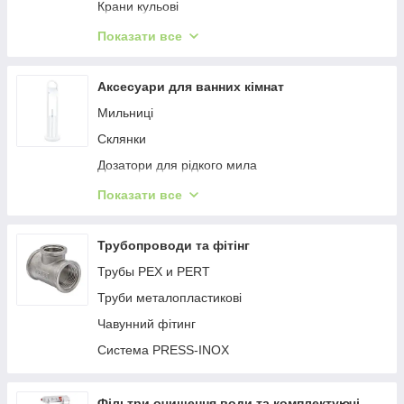
Крани кульові
Шланги та гнучкі підводки
Показати все
Клапан зворотний
Колектори
Аксесуари для ванних кімнат
Редуктор тиску
Мильниці
Засувка клинова
Склянки
Фільтр газовий
Дозатори для рідкого мила
Вентиль
Шторки для ванни
Показати все
Відра для сміття
Тримачі
Трубопроводи та фітінг
Полиці
Трубы PEX и PERT
Сушарки для рук
Труби металопластикові
Йоржики
Чавунний фітинг
Поручни
Система PRESS-INOX
Дозатори-дезінфектори для антисептика
Косметичні дзеркала
Фільтри очищення води та комплектуючі