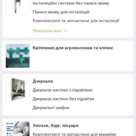
Інсталяційні системи без панелі змиву
Панелі змиву для інсталяцій
Комплектуючі та запчастини для інсталяцій
Зливна арматура
Показати все
Інсталяційні системи для підвісного унітаза з
панеллю змиву
Кріплення для агроволокна та кліпси
Дзеркала
Дзеркала настінні з підсвіткою
Дзеркала настінні без підсвітки
Дзеркальні шафки
Унітази, біде, пісуари
Комплектуючі та запчастини для кераміки