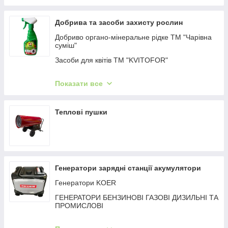
Бічні поручні до раковини
Поручні настінні для умивальника
Добрива та засоби захисту рослин
Поручні настінно-підлогові біля умивальника
Добриво органо-мінеральне рідке ТМ "Чарівна
суміш"
Поручні Г-подібні в санвузол
Засоби для квітів ТМ "KVITOFOR"
Поручні П-подібні підлогові
Добриво ТМ "Чисте Лист"
Показати все
Добриво рідке органічне ТМ "Stimul Natural"
Добриво кристалічне ТМ "Stimul NPK"
Теплові пушки
Добриво мінеральне рідке ТМ "Stimul NPK"
Генератори зарядні станції акумулятори
Генератори KOER
ГЕНЕРАТОРИ БЕНЗИНОВІ ГАЗОВІ ДИЗИЛЬНІ ТА
ПРОМИСЛОВІ
Все інше