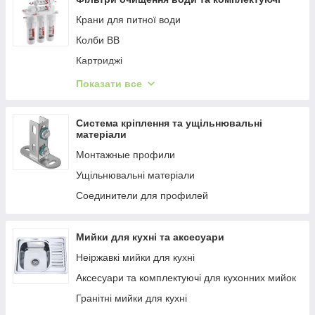
Крани для питної води
Колби ВВ
Картриджі
Колби
Показати все
Картриджі ВВ
Проточні фільтри
Система кріплення та ущільнювальні
матеріали
Комплектуючі для водоочищення
Монтажные профили
Комплекти картриджів
Ущільнювальні матеріали
Осмосы
Соединители для профилей
Фільтри від накипу
Мийки для кухні та аксесуари
Неіржавкі мийки для кухні
Аксесуари та комплектуючі для кухонних мийок
Гранітні мийки для кухні