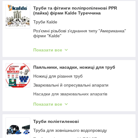
Труби та фітинги поліпропіленові PPR
(пайка) фірми Kalde Туреччина
Труби Кalde
Роз'ємні різьбові з'єднання типу "Американка"
фірми "Kalde"
Kalde кути (коліна)
Показати все
Kalde кути різьбові
Kalde муфти сполучні, перехідні редукційні
Паяльники, насадки, ножиці для труб
Kalde муфти різьбові
Ножиці для різання труб
Крани, фільтри, вентилі kalde (кальде)
Зварювальні й опресувальні апарати
Kalde трійник рівний і перехідний
Насадки для зварювальних апаратів
Трійники різьбові kalde
Зачищення (пайка)
Показати все
Kalde колектор
Інструмент для PPR Koer
Kalde хрест, обвід, пятерник
Труби поліетиленові
Kalde заглушка і кріплення
Труба для зовнішнього водопроводу