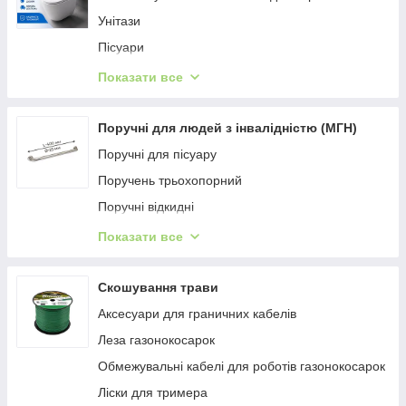
Унітази
Пісуари
Готові рішення з керамікою
Показати все
Унітази-біде
Чаша Генуя
Поручні для людей з інвалідністю (МГН)
Біде
Поручні для пісуару
Поручень трьохопорний
Поручні відкидні
Поручні невідкидні
Показати все
Поручні кутові
Поручень прямий настінний
Скошування трави
Огородження подвійне у санвузол
Аксесуари для граничних кабелів
Напольно-настінні поручні для санвузла
Леза газонокосарок
Фігурні поручні
Обмежувальні кабелі для роботів газонокосарок
Поручні П-подібні настінні
Ліски для тримера