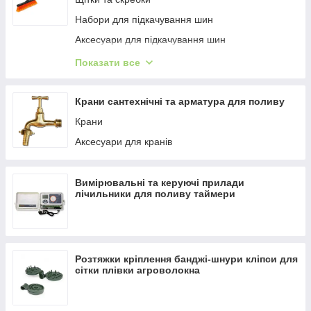
Набори для підкачування шин
Аксесуари для підкачування шин
Каністри та лійки
Показати все
Стяжні та буксирувальні ремені
Крани сантехнічні та арматура для поливу
Крани
Аксесуари для кранів
Вимірювальні та керуючі прилади
лічильники для поливу таймери
Розтяжки кріплення банджі-шнури кліпси для
сітки плівки агроволокна