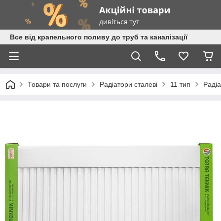
Все від крапельного поливу до труб та каналізації
Товари та послуги
Радіатори сталеві
11 тип
Радіа