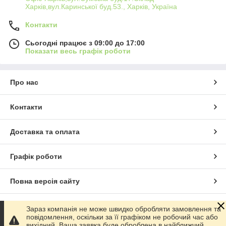
Харків,вул.Каринської буд.53., Харків, Україна
Контакти
Сьогодні працює з 09:00 до 17:00
Показати весь графік роботи
Про нас
Контакти
Доставка та оплата
Графік роботи
Повна версія сайту
Сайт створено на маркетплейсі
Prom.ua
Зараз компанія не може швидко обробляти замовлення та
повідомлення, оскільки за її графіком не робочий час або
вихідний. Ваша заявка буде оброблена в найближчий