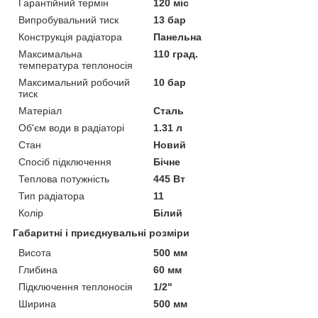
Гарантійний термін
120 міс
Випробувальний тиск
13 бар
Конструкція радіатора
Панельна
Максимальна
110 град.
температура теплоносія
Максимальний робочий
10 бар
тиск
Матеріал
Сталь
Об'єм води в радіаторі
1.31 л
Стан
Новий
Спосіб підключення
Бічне
Теплова потужність
445 Вт
Тип радіатора
11
Колір
Білий
Габаритні і приєднувальні розміри
Висота
500 мм
Глибина
60 мм
Підключення теплоносія
1/2"
Ширина
500 мм