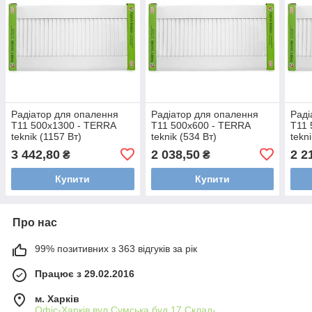
Радіатор для опалення
Радіатор для опалення
Раді
Т11 500х1300 - TERRA
Т11 500х600 - TERRA
Т11 
teknik (1157 Вт)
teknik (534 Вт)
tekn
3 442,80
2 038,50
2 2
₴
₴
Купити
Купити
Про нас
99% позитивних з 363 відгуків за рік
Працює з 29.02.2016
м. Харків
Офіс-Харків,вул.Сумська буд.17.Склад-