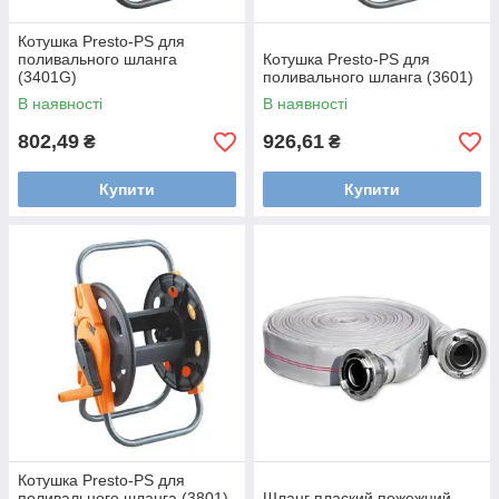
Котушка Presto-PS для
поливального шланга
Котушка Presto-PS для
(3401G)
поливального шланга (3601)
В наявності
В наявності
802,49
926,61
₴
₴
Купити
Купити
Котушка Presto-PS для
поливального шланга (3801)
Шланг плаский пожежний