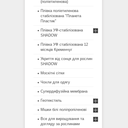
(поліетиленова)
Плівка поліетиленова
стабілізована "Планета
Пластик"
Плівка УФ-стабілізована
SHADOW
Плівка УФ стабілізована 12
місяців Кременчуг
Укриття від сонця для рослин
SHADOW
Москітні сітки
Чохли для одягу
Супердифузійна мембрана
Геотекстиль
Мішки білі поліпропіленові
Все для вирощування та
догляду за рослинами