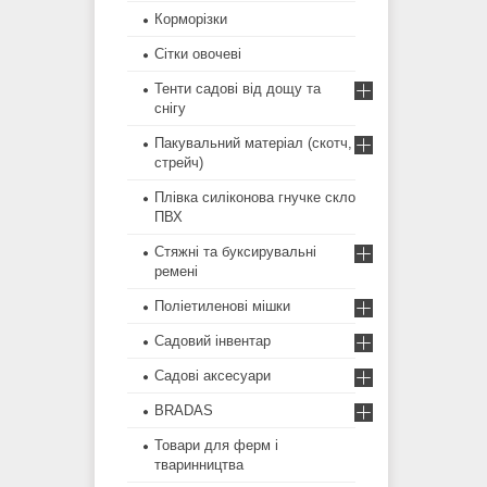
Корморізки
Сітки овочеві
Тенти садові від дощу та
снігу
Пакувальний матеріал (скотч,
стрейч)
Плівка силіконова гнучке скло
ПВХ
Стяжні та буксирувальні
ремені
Поліетиленові мішки
Садовий інвентар
Садові аксесуари
BRADAS
Товари для ферм і
тваринництва