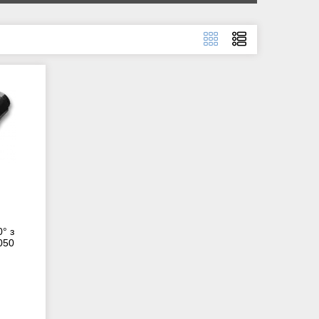
° з
050