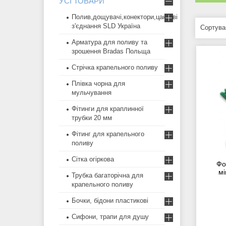
УСІ ТОВАРИ
Полив,дощувачі,конектори,цангові
з'єднання SLD Україна
Арматура для поливу та
зрошення Bradas Польща
Стрічка крапельного поливу
Плівка чорна для
мульчування
Фітинги для краплинної
трубки 20 мм
Фітинг для крапельного
поливу
Сітка огіркова
Фо
мі
Трубка багаторічна для
крапельного поливу
Бочки, бідони пластикові
Сифони, трапи для душу