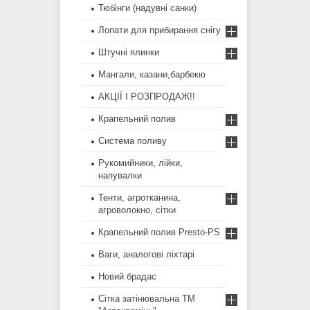
Тюбінги (надувні санки)
Лопати для прибирання снігу
Штучні ялинки
Мангали, казани,барбекю
АКЦІЇ І РОЗПРОДАЖ!!
Крапельний полив
Система поливу
Рукомийники, лійки,
напувалки
Тенти, агротканина,
агроволокно, сітки
Крапельний полив Presto-PS
Ваги, аналогові ліхтарі
Новий брадас
Сітка затінювальна ТМ