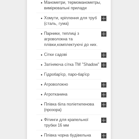
Манометри, термоманометры,
вимірювальні прилади
Хомути, кріплення для труб
(сталь, гума)
Парники, теплиці з
агроволокна та
плівки,комплектуючі до них.
Сітки садові
Затіняюча сітка ТМ "Shadow"
Гідробар'єр, паро-бар'єр
Агроволокно
Агротканина
Плівка біла поліетиленова
(прозора)
Фітинги для крапельної
трубки 16 мм
Плівка чорна будівельна