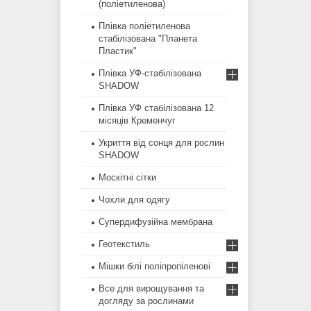
(поліетиленова)
Плівка поліетиленова
стабілізована "Планета
Пластик"
Плівка УФ-стабілізована
SHADOW
Плівка УФ стабілізована 12
місяців Кременчуг
Укриття від сонця для рослин
SHADOW
Москітні сітки
Чохли для одягу
Супердифузійна мембрана
Геотекстиль
Мішки білі поліпропіленові
Все для вирощування та
догляду за рослинами