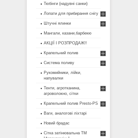
Тюбінги (надувні санки)
Лопати для прибирання снігу
Штучні ялинки
Мангали, казани,барбекю
АКЦІЇ І РОЗПРОДАЖ!!
Крапельний полив
Система поливу
Рукомийники, лійки,
напувалки
Тенти, агротканина,
агроволокно, сітки
Крапельний полив Presto-PS
Ваги, аналогові ліхтарі
Новий брадас
Сітка затінювальна ТМ