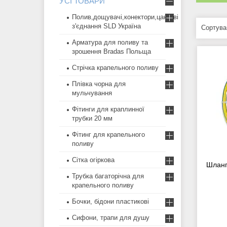
УСІ ТОВАРИ
Полив,дощувачі,конектори,цангові
з'єднання SLD Україна
Арматура для поливу та
зрошення Bradas Польща
Стрічка крапельного поливу
Плівка чорна для
мульчування
Фітинги для краплинної
трубки 20 мм
Фітинг для крапельного
поливу
Сітка огіркова
Шланг
Трубка багаторічна для
крапельного поливу
Бочки, бідони пластикові
Сифони, трапи для душу