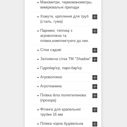
Манометри, термоманометры,
вимірювальні прилади
Хомути, кріплення для труб
(сталь, гума)
Парники, теплиці з
агроволокна та
плівки,комплектуючі до них.
Сітки садові
Затіняюча сітка ТМ "Shadow"
Гідробар'єр, паро-бар'єр
Агроволокно
Агротканина
Плівка біла поліетиленова
(прозора)
Фітинги для крапельної
трубки 16 мм
Плівка чорна будівельна