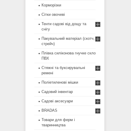
Корморізки
Сітки овочеві
Тенти садові від дощу та
снігу
Пакувальний матеріал (скотч,
стрейч)
Плівка силіконова гнучке скло
ПВХ
Стяжні та буксирувальні
ремені
Поліетиленові мішки
Садовий інвентар
Садові аксесуари
BRADAS
Товари для ферм і
тваринництва